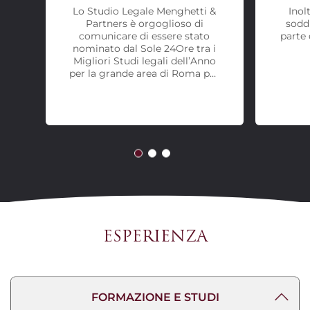
Lo Studio Legale Menghetti &
Inol
Partners è orgoglioso di
soddi
comunicare di essere stato
parte 
nominato dal Sole 24Ore tra i
Migliori Studi legali dell’Anno
per la grande area di Roma per
l’anno 2020, 2022 e 2023.
ESPERIENZA
FORMAZIONE E STUDI