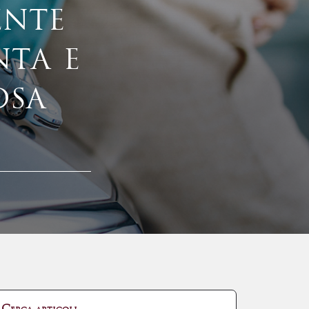
ente
nta e
osa
?