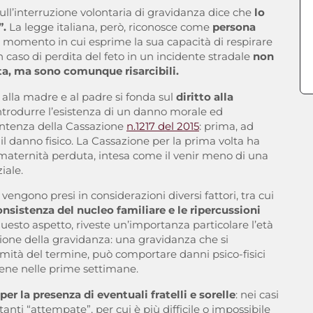
sull’interruzione volontaria di gravidanza dice che
lo
”.
La legge italiana, però, riconosce come
persona
l momento in cui esprime la sua capacità di respirare
caso di perdita del feto in un incidente stradale
non
ita, ma sono comunque risarcibili.
po alla madre e al padre si fonda sul
diritto alla
introdurre l’esistenza di un danno morale ed
 sentenza della Cassazione
n.1217 del 2015
: prima, ad
o il danno fisico. La Cassazione per la prima volta ha
da maternità perduta, intesa come il venir meno di una
iale.
engono presi in considerazioni diversi fattori, tra cui
consistenza del nucleo familiare e le ripercussioni
uesto aspetto, riveste un’importanza particolare l’età
ione della gravidanza: una gravidanza che si
mità del termine, può comportare danni psico-fisici
viene nelle prime settimane.
per la presenza di eventuali fratelli e sorelle
: nei casi
tanti “attempate”, per cui è più difficile o impossibile