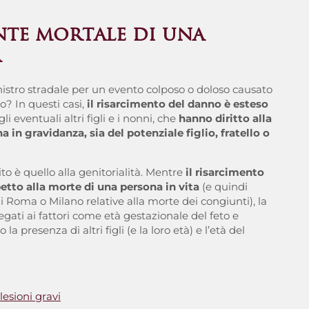
nte mortale di una
a
istro stradale per un evento colposo o doloso causato
o? In questi casi,
il risarcimento del danno è esteso
 gli eventuali altri figli e i nonni, che
hanno diritto alla
a in gravidanza, sia del potenziale figlio, fratello o
ito è quello alla genitorialità. Mentre
il risarcimento
etto alla morte di una persona in vita
(e quindi
i Roma o Milano relative alla morte dei congiunti), la
egati ai fattori come età gestazionale del feto e
a presenza di altri figli (e la loro età) e l’età del
esioni gravi