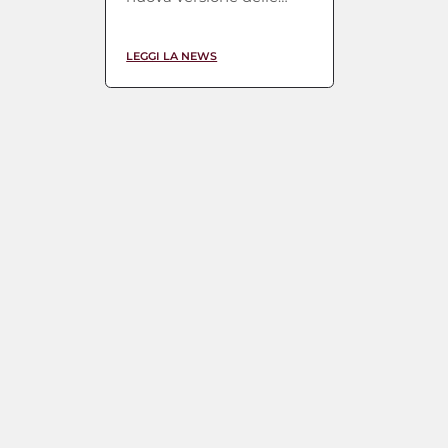
proprie indicazioni
tabellari, il 5 giugno
2024 […]
LEGGI LA NEWS