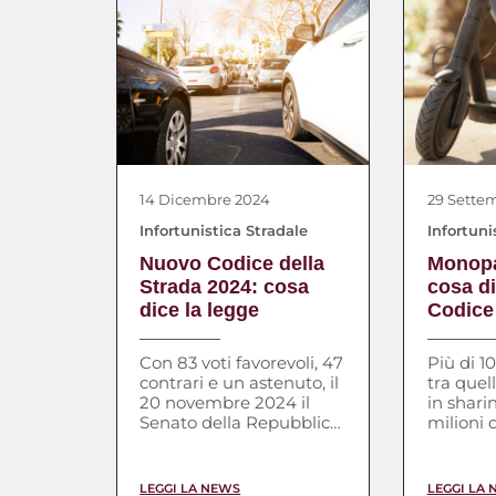
14 Dicembre 2024
29 Sette
Infortunistica Stradale
Infortuni
Nuovo Codice della
Monopat
Strada 2024: cosa
cosa di
dice la legge
Codice 
Con 83 voti favorevoli, 47
Più di 1
contrari e un astenuto, il
tra quell
20 novembre 2024 il
in shari
Senato della Repubblica
milioni 
ha approvato in via
solo da q
definitiva […]
scorso a
LEGGI LA NEWS
LEGGI LA