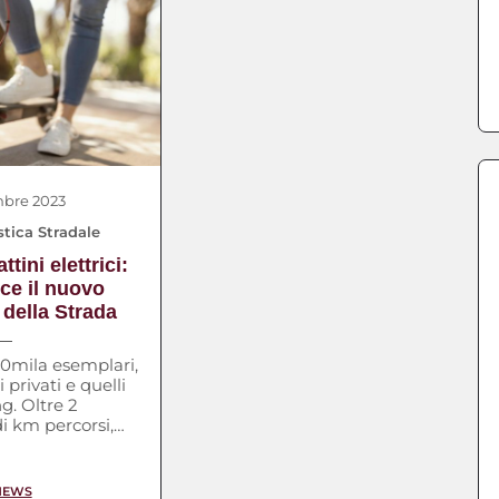
mbre 2023
stica Stradale
tini elettrici:
ce il nuovo
della Strada
00mila esemplari,
i privati e quelli
ng. Oltre 2
di km percorsi,
uesti ultimi, lo
nno. […]
 NEWS