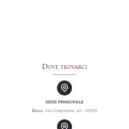
consiglio vivamente a chiunque
cerchi un'assistenza legale di
altissimo livello, anche a distanza.
5 stelle meritatissime!
Dove trovarci
SEDE PRINCIPALE
: Via Crescenzio, 43 – 00193
Roma