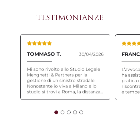
TESTIMONIANZE
TOMMASO T.
FRANC
30/04/2026
Mi sono rivolto allo Studio Legale
L’avvoc
Menghetti & Partners per la
ha assis
gestione di un sinistro stradale.
pratica 
Nonostante io viva a Milano e lo
riscontr
studio si trovi a Roma, la distanza
e tempes
non ha rappresentato il minimo
comunica
ostacolo. L'Avvocato ha gestito
l'intera pratica in maniera
impeccabile, dimostrandosi fin da
subito estremamente competente,
professionale e sempre disponibile.
Mi sono sentito tutelato e seguito
con grande serietà in ogni fase. Lo