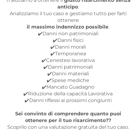
Ti aiutiamo a ottenere il
giusto risarcimento senza
anticipo
.
Analizziamo il tuo caso e gestiamo tutto per farti
ottenere
il massimo indennizzo possibile
.
✔️Danni non patrimoniali
✔️Danni fisici
✔️Danni morali
✔️Temporanea
✔️Cenestesi lavorativa
✔️Danni patrimoniali
✔️Danni materiali
✔️Spese mediche
✔️Mancato Guadagno
✔️Riduzione della capacità Lavorativa
✔️Danni riflessi ai prossimi congiunti
Sei convinto di comprendere quanto puoi
ottenere per il tuo risarcimento??
Scoprilo con una valutazione gratuita del tuo caso.