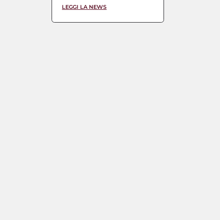
importante segnale […]
LEGGI LA NEWS